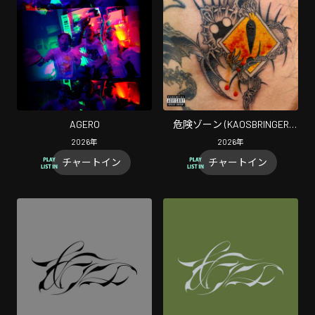
AGERO
危険ゾーン (KAOSBRINGER
2nd)
2026
年
2026
年
チャートイン
チャートイン