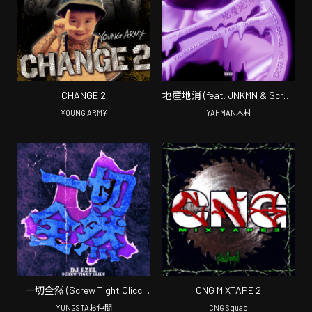
CHANGE 2
地産地消 (feat. JNKMN & Screw
Tight Clicc)
¥OUNG ARM¥
YAHMAN木村
[Chopped&Screwed]
一切全然 (Screw Tight Clicc
CNG MIXTAPE 2
Ver.)
YUNGSTAお仲間
CNG Squad