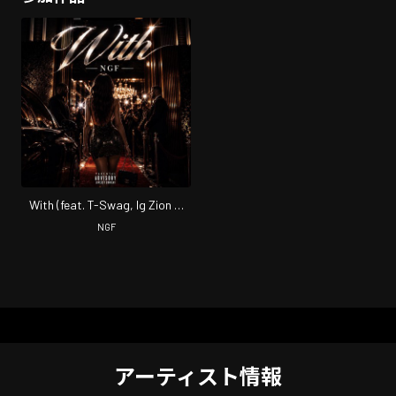
With (feat. T-Swag, Ig Zion &
Buono)
NGF
アーティスト情報