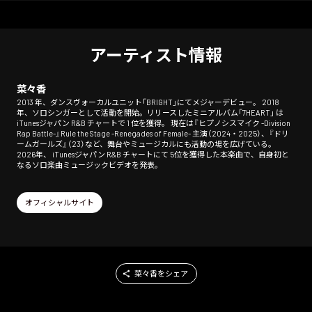
アーティスト情報
菜々香
2013 年、ダンスヴォーカルユニット「BRIGHT」にてメジャーデビュー。 2018
年、ソロシンガーとして活動を開始。リリースしたミニアルバム「7HEART」 は
iTunesジャパン R&B チャートで 1 位を獲得。 現在は『ヒプノシスマイク -Division
Rap Battle-』Rule the Stage -Renegades of Female- 主演（2024・2025）、『ドリ
ームガールズ』（23）など、舞台やミュージカルにも活動の場を広げている。
2026年、 iTunesジャパン R&B チャートにて 5位を獲得した本楽曲で、自身初と
なるソロ楽曲ミュージックビデオを発表。
オフィシャルサイト
菜々香をシェア