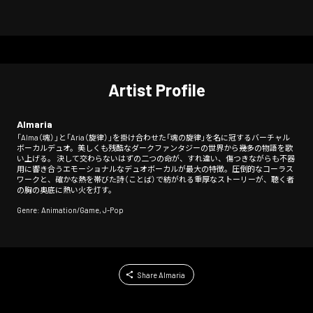
Artist Profile
Almaria
「Alma（魂）」と「Aria（旋律）」を掛け合わせた「魂の旋律」を名に冠するバーチャル
ボーカルデュオ。美しくも残酷なダークファンタジーの世界から幾多の物語を歌
い上げる。 決して交わらないはずの二つの命が、すれ違い、傷つきながらも不器
用に響き合うエモーショナルなデュオボーカルが最大の特徴。圧倒的なコーラス
ワークと、確かな熱を帯びた詩（ことば）で紡がれる重厚なストーリーが、聴く者
の胸の奥底に熱い火を灯す。
Genre: Animation/Game, J-Pop
Share Almaria