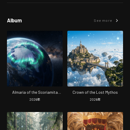
Album
See more
Almaria of the Scoriamita
Crown of the Lost Mythos
Memora (Single Collection)
2026
年
2026
年
[2026.07 Remastered]