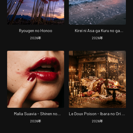
Ryougen no Honoo
Kirei ni Asa ga Kuru no ga
Tamaranaku Osoroshiinda, Kimi
2026
年
2026
年
no Inai Ashita e Houridasarete
(Aethenore Edition)
Malia Suavia - Shinen no
Le Doux Poison - Ibara no Ori to
Ryoshuu -
Shinku no Tsubomi -
2026
年
2026
年