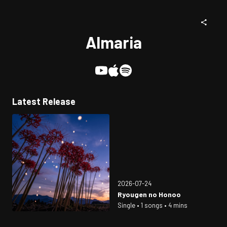
Almaria
Latest Release
2026-07-24
Ryougen no Honoo
Single • 1 songs • 4 mins