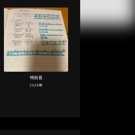
特街音
2026
年