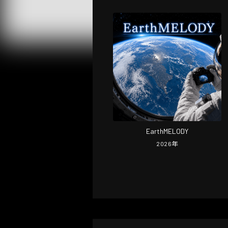
EarthMELODY
2026
年