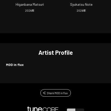
Higanbana Matsuri
Syukatsu Note
2026
年
2026
年
Artist Profile
MOD in flux
Share MOD in flux