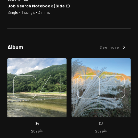
Job Search Notebook (Side E)
Single • 1 songs • 3 mins
Album
See more
04
03
2026
年
2026
年