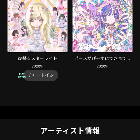
復讐☆スターライト
ピースがぴーすにできまてん
(スマホスタンド ライトつけ
2026
年
2026
年
て)
チャートイン
アーティスト情報