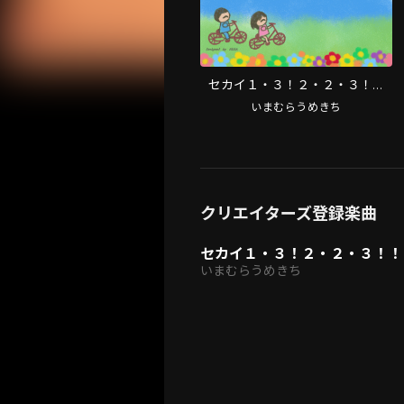
セカイ１・３！２・２・３！！
（富士山の歌） (feat. Anna, ERISA,
いまむらうめきち
Jewel, Junya, Rei S, Tetsuomi & 悠
甫)
クリエイターズ登録楽曲
いまむらうめきち