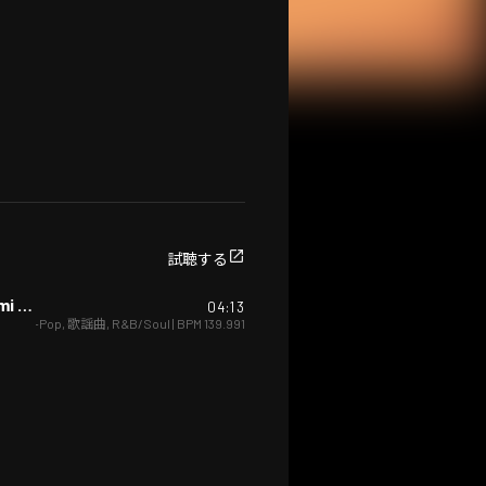
試聴する
セカイ１・３！２・２・３！！（富士山の歌） (feat. Anna, ERISA, Jewel, Junya, Rei S, Tetsuomi & 悠甫)
04:13
J-Pop
,
歌謡曲
,
R&B/Soul
| BPM
139.991