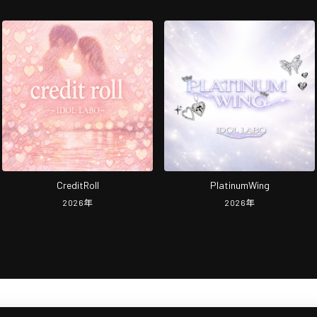
CreditRoll
PlatinumWing
2026
年
2026
年