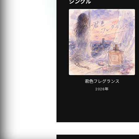
シングル
君色フレグランス
2026
年