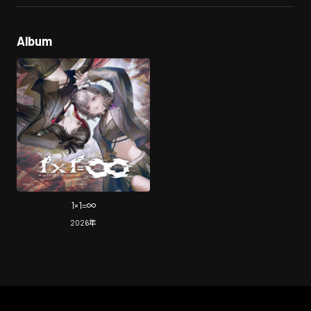
Album
1×1=∞
2026
年