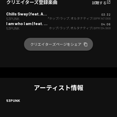
クリエイターズ登録楽曲
試聴する
Chills Sway (feat. AKI)
03:32
ヒップホップ/ラップ
,
オルタナティブ
| BPM
147.066
53PUNK
I am who I am (feat. Raika)
04:06
ヒップホップ/ラップ
,
オルタナティブ
| BPM
134.968
53PUNK
クリエイターズページをシェア
アーティスト情報
53PUNK