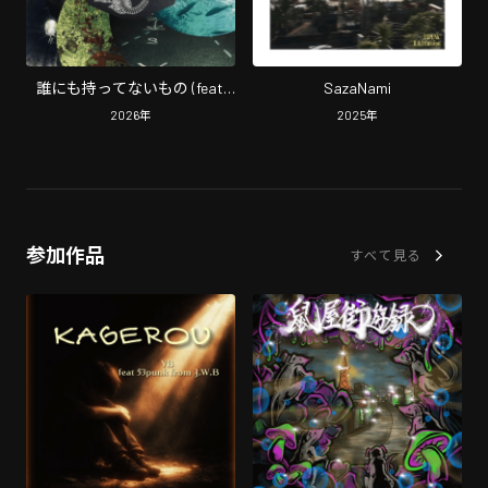
誰にも持ってないもの (feat.
SazaNami
ISSARA & BoB.J)
2026
年
2025
年
参加作品
すべて見る