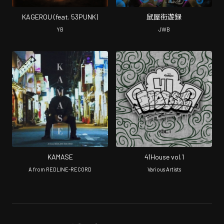
KAGEROU (feat. 53PUNK)
鼠屋街遊録
YB
JWB
KAMASE
41House vol.1
A from REDLINE-RECORD
Various Artists