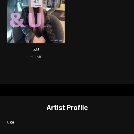
&U
2026
年
Artist Profile
uka