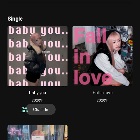
Single
baby you
Fall in love
2026
年
2026
年
Chart In