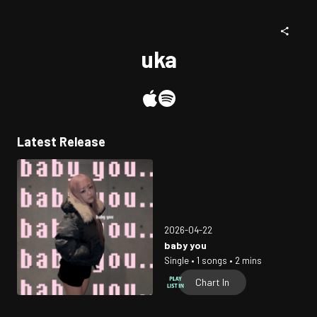
uka
Latest Release
2026-04-22
baby you
Single • 1 songs • 2 mins
Chart In