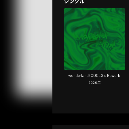
シングル
wonderland (COOLG's Rework)
2026
年