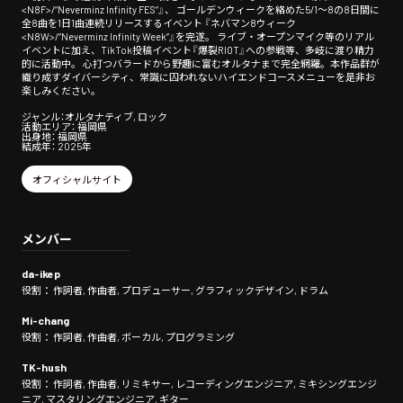
<N8F>/“Neverminz Infinity FES”』、 ゴールデンウィークを絡めた5/1〜8の8日間に
全8曲を1日1曲連続リリースするイベント 『ネバマン8ウィーク
<N8W>/“Neverminz Infinity Week”』を完遂。 ライブ・オープンマイク等のリアル
イベントに加え、TikTok投稿イベント『爆裂RIOT』への参戦等、多岐に渡り精力
的に活動中。 心打つバラードから野趣に富むオルタナまで完全網羅。本作品群が
織り成すダイバーシティ、常識に囚われないハイエンドコースメニューを是非お
楽しみください。
ジャンル：オルタナティブ, ロック
活動エリア： 福岡県
出身地： 福岡県
結成年： 2025年
オフィシャルサイト
メンバー
da-ikep
役割： 作詞者, 作曲者, プロデューサー, グラフィックデザイン, ドラム
Mi-chang
役割： 作詞者, 作曲者, ボーカル, プログラミング
TK-hush
役割： 作詞者, 作曲者, リミキサー, レコーディングエンジニア, ミキシングエンジ
ニア, マスタリングエンジニア, ギター