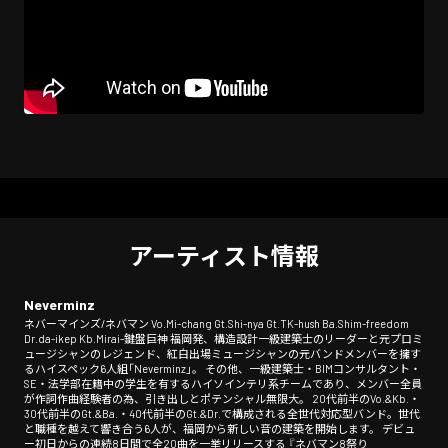
アーティスト情報
Neverminz
ネバーマインズ/ネバマン Vo.Mi-chang Gt.Shi-nya Gt.TK-hush Ba.Shim-freedom
Dr.da-ikep Kb.Mirai-鍵盤巨神 福岡発、構造設計一級建築士のリーダーと元プロミ
ュージシャンのレジェンド、紅白出場ミュージシャンの元バンドメンバーを擁す
るハイスペック6人組「Neverminz」。 その他、一級建築士・BIMコンサルタント・
SE・法学部在籍中の学生を有するハイソインテリ系チームであり、メンバー全員
が作詞作曲経験者の為、引き出しとポテンシャル無限大。 20代前半のVo.&Kb.・
30代前半のGt.&Ba.・40代前半のGt.&Dr.で構成される全世代対応型バンド。世代
と職種を越えて響き合う6人が、福岡から新しい音の建築を開始します。 デビュ
ー初日からの連続8日間で全20曲を一挙リリースする 『ネバマン8祭り