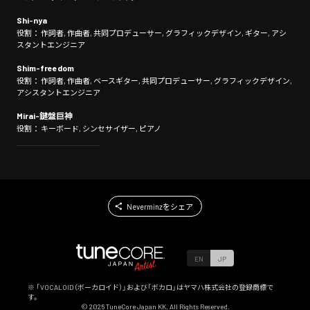
Shi-nya
役割： 作詞者, 作曲者, 共同プロデューサー, グラフィックデザイン, ギター, アシ
スタントエンジニア
Shim-freedom
役割： 作詞者, 作曲者, ベースギター, 共同プロデューサー, グラフィックデザイン,
アシスタントエンジニア
Mirai-鍵盤巨神
役割： キーボード, シンセサイザー, ピアノ
Neverminzをシェア
EN
JP
※ 「VOCALOID（ボーカロイド）」および「ボカロ」はヤマハ株式会社の登録商標で
す。
©
2026
TuneCore Japan KK. All Rights Reserved.