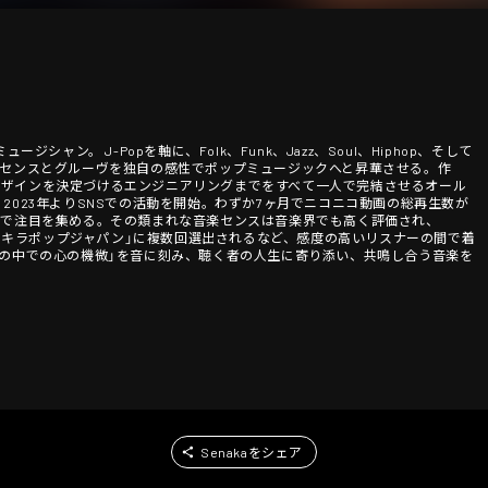
ジシャン。 J-Popを軸に、Folk、Funk、Jazz、Soul、Hiphop、そして
ッセンスとグルーヴを独自の感性でポップミュージックへと昇華させる。作
デザインを決定づけるエンジニアリングまでをすべて一人で完結させるオール
2023年よりSNSでの活動を開始。わずか7ヶ月でニコニコ動画の総再生数が
ドで注目を集める。その類まれな音楽センスは音楽界でも高く評価され、
「キラキラポップジャパン」に複数回選出されるなど、感度の高いリスナーの間で着
間の中での心の機微」を音に刻み、聴く者の人生に寄り添い、共鳴し合う音楽を
Senakaをシェア