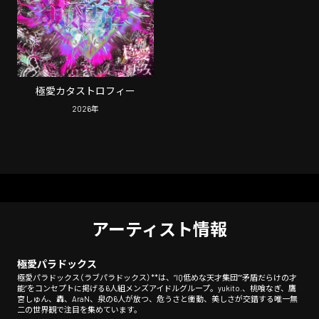
極愛カタストロフィー
2026
年
アーティスト情報
極愛パラドックス
極愛パラドックス（ラブパラドックス）**は、“IQ低めな天才集団”“矛盾だらけの才
能”をコンセプトに掲げる6人組メンズアイドルグループ。yukito.、桃喰なぎ、鷹
宮しゅん、轟、AraN、泉の6人が放つ、危うさと衝動、美しさが交錯する唯一無
二の世界観で注目を集めています。