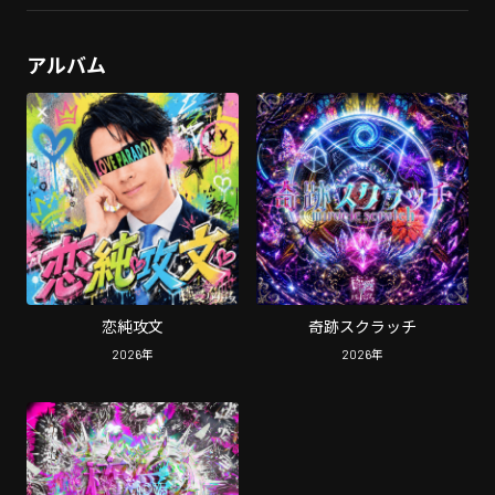
アルバム
恋純攻文
奇跡スクラッチ
2026
年
2026
年