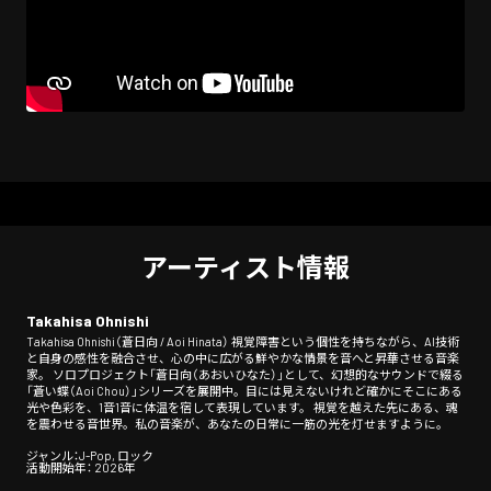
アーティスト情報
Takahisa Ohnishi
Takahisa Ohnishi（蒼日向 / Aoi Hinata） 視覚障害という個性を持ちながら、AI技術
と自身の感性を融合させ、心の中に広がる鮮やかな情景を音へと昇華させる音楽
家。 ソロプロジェクト「蒼日向（あおいひなた）」として、幻想的なサウンドで綴る
「蒼い蝶（Aoi Chou）」シリーズを展開中。目には見えないけれど確かにそこにある
光や色彩を、1音1音に体温を宿して表現しています。 視覚を越えた先にある、魂
を震わせる音世界。私の音楽が、あなたの日常に一筋の光を灯せますように。
ジャンル：J-Pop, ロック
活動開始年： 2026年