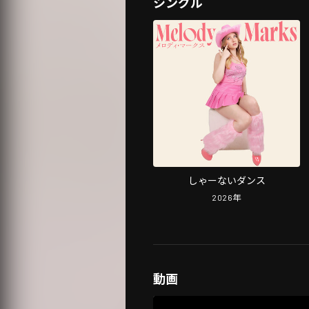
シングル
しゃーないダンス
2026
年
動画