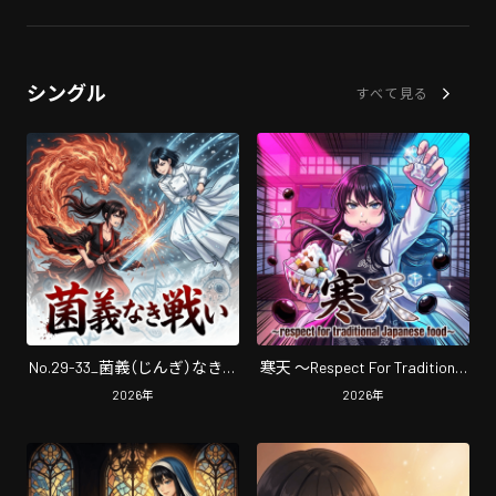
シングル
すべて見る
No.29-33_菌義（じんぎ）なき戦
寒天 〜Respect For Traditional
い
Japanese Food〜
2026
年
2026
年