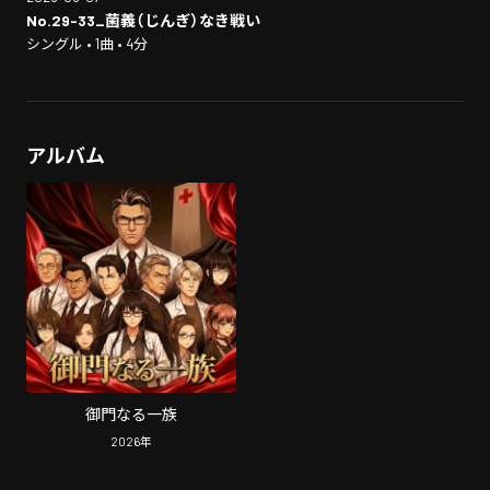
No.29-33_菌義（じんぎ）なき戦い
シングル • 1曲 • 4分
アルバム
御門なる一族
2026
年