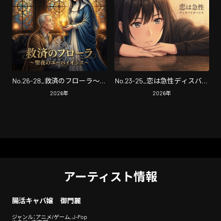
No.26-28_救済のフローラ〜聖
No.23-25_恋は急性ディスバイ
夜のユーバイオシス〜
オシス
2026
年
2026
年
アーティスト情報
腸活キャバ嬢 御門麗
ジャンル：アニメ/ゲーム, J-Pop