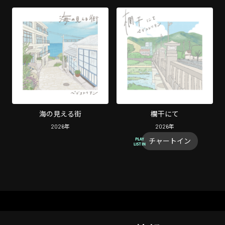
海の見える街
欄干にて
2026
年
2026
年
チャートイン