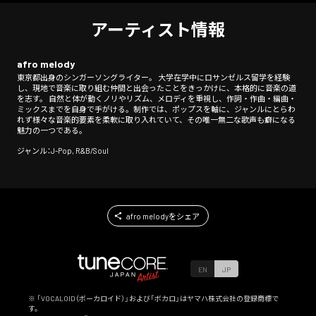
アーティスト情報
afro melody
東京都出身のシンガーソングライター。 大学在学中にロサンゼルス留学を経験
し、現地で音楽に取り組む仲間と出会ったことをきっかけに、本格的に音楽の道
を志す。 自然と体が動くノリやリズム、メロディを重視し、作詞・作曲・編曲・
ミックスまでを自身で手がける。制作では、ポップスを軸に、ジャンルにとらわ
れず様々な音楽的要素を柔軟に取り入れていて、その唯一無二な歌声も癖になる
魅力の一つである。
ジャンル：J-Pop, R&B/Soul
afro melodyをシェア
EN
JP
※ 「VOCALOID（ボーカロイド）」および「ボカロ」はヤマハ株式会社の登録商標で
す。