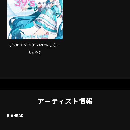
ボカMIX 39's (Mixed by しらゆ
き) [DJ Mix]
しらゆき
アーティスト情報
BIGHEAD