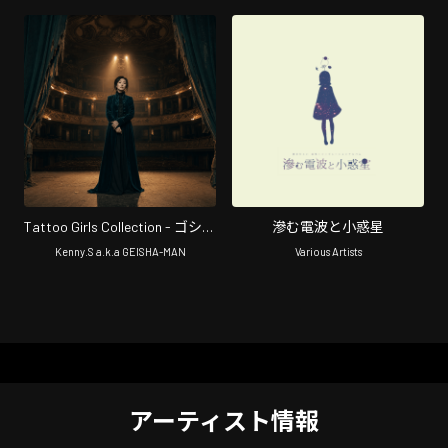
Tattoo Girls Collection - ゴシッ
滲む電波と小惑星
クシリーズ Vol.6
Kenny.S a.k.a GEISHA-MAN
Various Artists
アーティスト情報