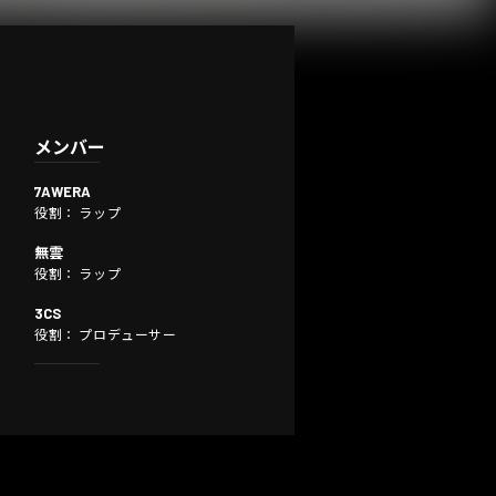
メンバー
7AWERA
役割： ラップ
無雲
役割： ラップ
3CS
役割： プロデューサー