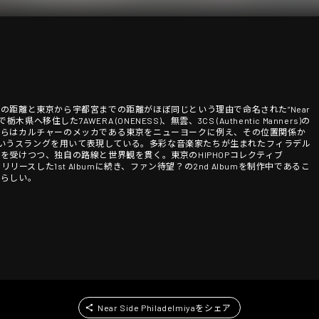
の距離と東京から宇都宮までの距離がほぼ同じという理由で命名された”Near
で栃木県へ移住した7AWERA (ONENESS)、無雲、3CS (Authentic Manners)の
彼らはカルチャーのメッカである東京をニューヨークに例え、その位置関係か
miya"というスラングを用いて表現している。多彩な音楽家たちが生まれたフィラデル
を受けつつ、独自の路線と世界観を貫く。東京のHIPHOPコレクティブ
sからリリースした1st Albumに続き、ファン待望？の2nd Albumを制作中であるこ
いらしい。
Near Side Philadelmiyaをシェア