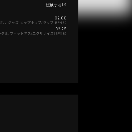
試聴する
02:00
タル
,
ジャズ
,
ヒップホップ/ラップ
| BPM
62
02:25
ンタル
,
フィットネス/エクササイズ
| BPM
87