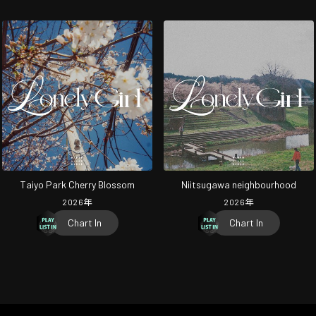
Taiyo Park Cherry Blossom
Niitsugawa neighbourhood
2026
年
2026
年
Chart In
Chart In