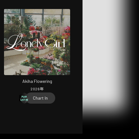
Akiha Flowering
2026
年
Chart In