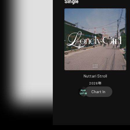
Single
Nuttari Stroll
2026
年
Chart In