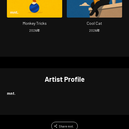
Monkey Tricks
Cool Cat
2026
年
2026
年
Artist Profile
mnt.
Share mnt.