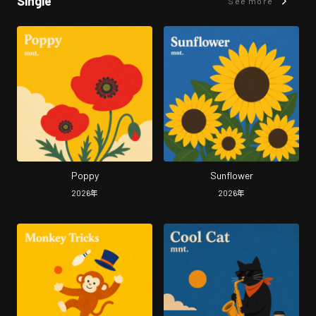
Single
See more
Poppy
Sunflower
2026
年
2026
年