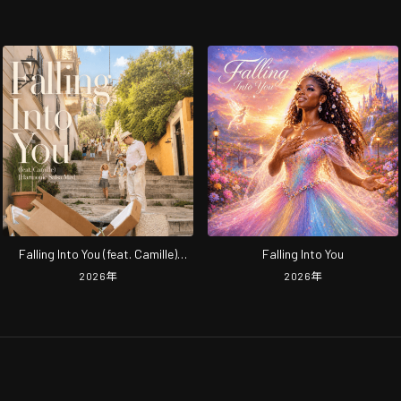
Falling Into You (feat. Camille)
Falling Into You
[Harmonic Salsa Mix]
2026
年
2026
年