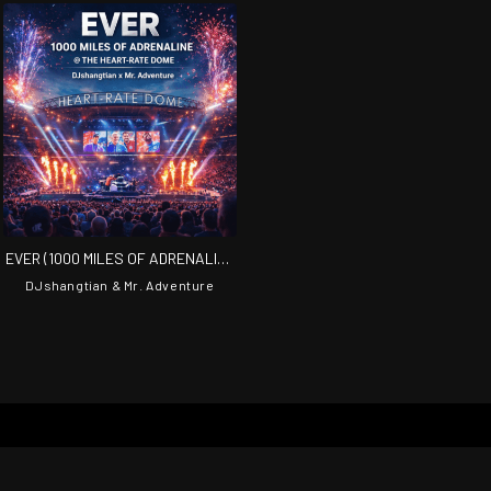
EVER (1000 MILES OF ADRENALINE
@ THE HEART-RATE DOME)
DJshangtian & Mr. Adventure