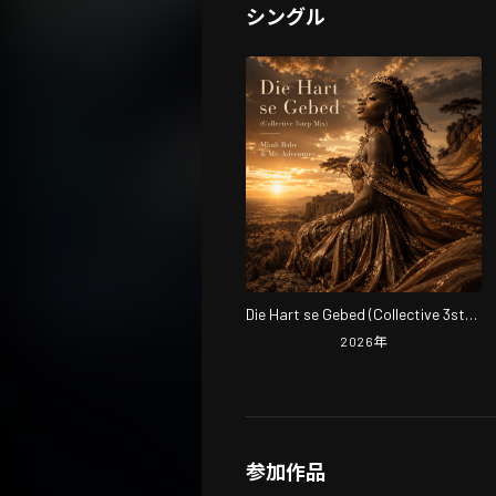
シングル
Die Hart se Gebed (Collective 3step
Mix)
2026
年
参加作品