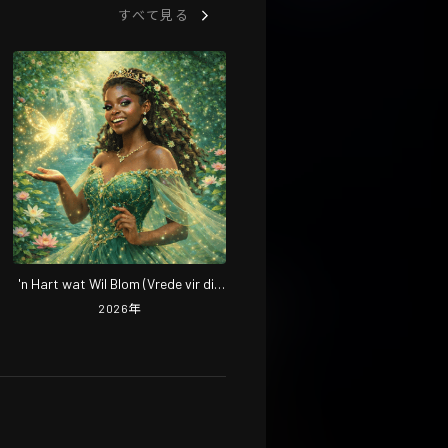
すべて見る
'n Hart wat Wil Blom (Vrede vir die
Wêreld)
2026
年