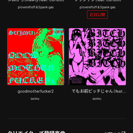
ploverefluff & Spank gas
ploverefluff & Spank gas
近日公開
goodmotherfucker2
でもお前ビッチじゃん (feat.
Cuffboi)
suimu:
suimu: