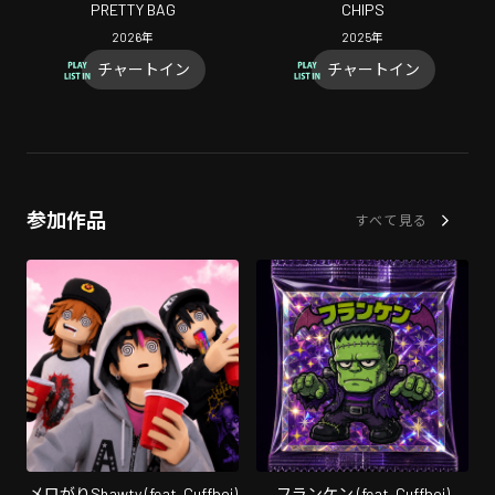
PRETTY BAG
CHIPS
2026
年
2025
年
チャートイン
チャートイン
参加作品
すべて見る
メロがりShawty (feat. Cuffboi)
フランケン (feat. Cuffboi)