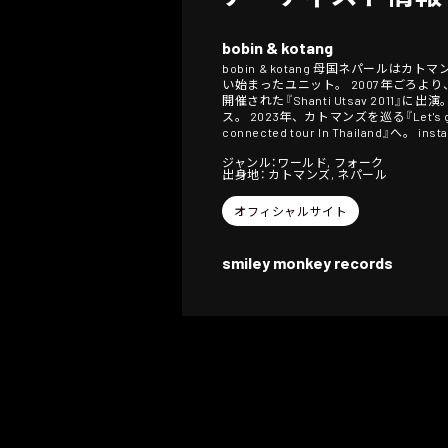
bobin & kotang
bobin & kotang 母国ネパールはカ
い始まったユニット。 2007年ごろより、湘
開催された『Shanti Utsav 2011』に
ス。 2023年、カトマンズを巡る『Let's get c
connected tour In Thailand』へ。 inst
ジャンル：ワールド, フォーク
出身地： カトマンズ, ネパール
オフィシャルサイト
smiley monkey records