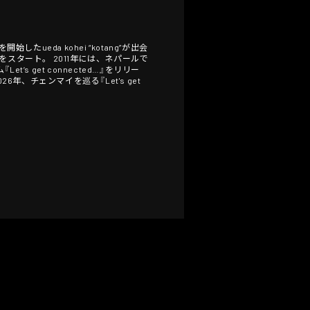
たueda kohei “kotang”が出会
r』をスタート。 2011年には、ネパールで
et’s get connected…』をリリー
演。 2026年、チェンマイを巡る『Let's get