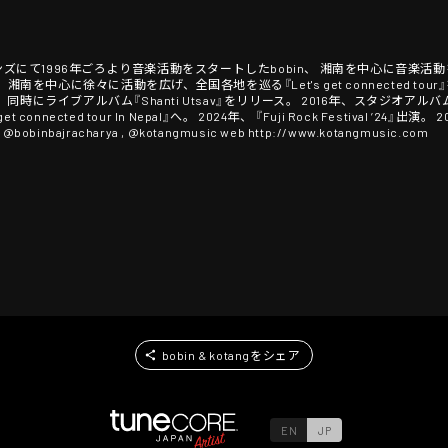
トマンズにて1996年ごろより音楽活動をスタートしたbobin、 湘南を中心に音楽活動を開始し
南を中心に徐々に活動を広げ、全国各地を巡る『Let's get connected tou
出演。 同時にライブアルバム『Shanti Utsav』をリリース。 2016年、スタジオアルバム『L
onnected tour In Nepal』へ。 2024年、 『Fuji Rock Festival ’24』出
a @bobinbajracharya , @kotangmusic web http://www.kotangmusic.com
bobin & kotangをシェア
EN
JP