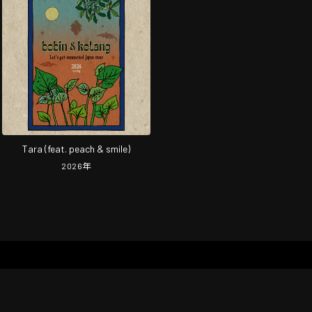
Tara (feat. peach & smile)
2026
年