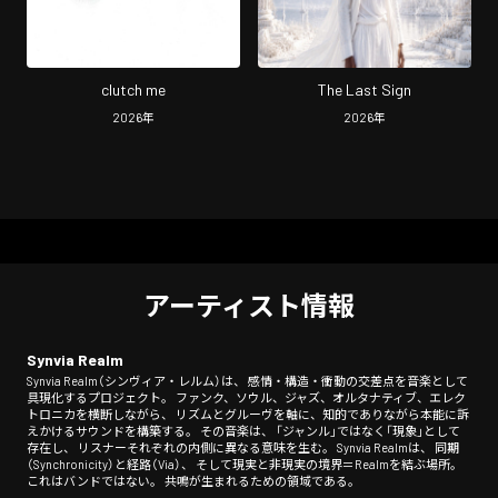
clutch me
The Last Sign
2026
年
2026
年
アーティスト情報
Synvia Realm
Synvia Realm（シンヴィア・レルム）は、 感情・構造・衝動の交差点を音楽として
具現化するプロジェクト。 ファンク、ソウル、ジャズ、オルタナティブ、エレク
トロニカを横断しながら、 リズムとグルーヴを軸に、知的でありながら本能に訴
えかけるサウンドを構築する。 その音楽は、 「ジャンル」ではなく「現象」として
存在し、 リスナーそれぞれの内側に異なる意味を生む。 Synvia Realmは、 同期
（Synchronicity）と経路（Via）、 そして現実と非現実の境界＝Realmを結ぶ場所。
これはバンドではない。 共鳴が生まれるための領域である。