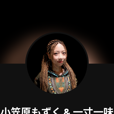
小笠原もずく & 一寸一味