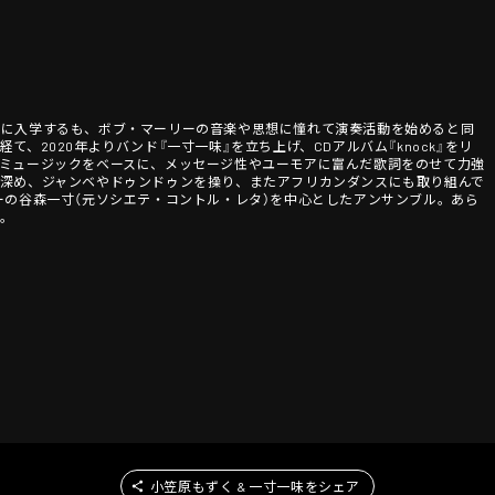
科に入学するも、ボブ・マーリーの音楽や思想に憧れて演奏活動を始めると同
、2020年よりバンド『一寸一味』を立ち上げ、CDアルバム『knock』をリ
ミュージックをベースに、メッセージ性やユーモアに富んだ歌詞をのせて力強
深め、ジャンベやドゥンドゥンを操り、またアフリカンダンスにも取り組んで
ーの谷森一寸（元ソシエテ・コントル・レタ）を中心としたアンサンブル。あら
。
小笠原もずく & 一寸一味をシェア