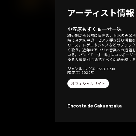
アーティスト情報
小笠原もずく & 一寸一味
幼少期から合唱に目覚め、音大の声楽
時に音大を中退、ピアノ弾き語り活動を経て
リース。レゲエやジャズなどのブラック
く歌う。近年はアフリカ音楽への造詣を
いる。バンド『一寸一味』はコンポーザ
ゆる人種差別に抵抗すべく活動を続ける
ジャンル：レゲエ, R&B/Soul
結成年： 2020年
オフィシャルサイト
Encosta de Gakuenzaka