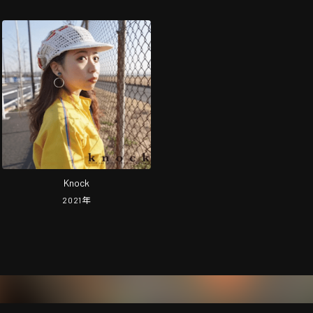
Knock
2021
年