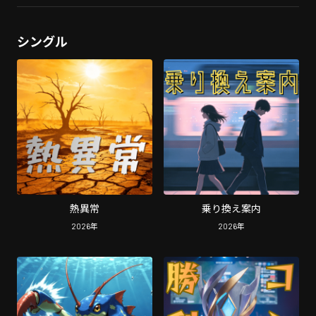
シングル
熱異常
乗り換え案内
2026
年
2026
年