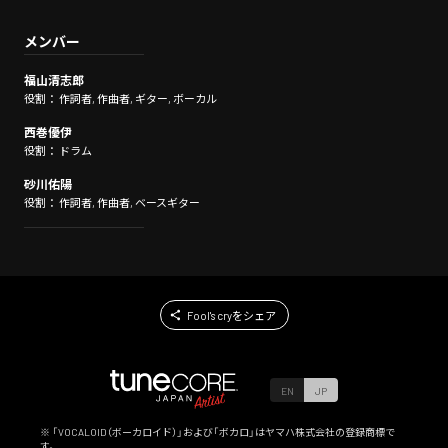
メンバー
福山清志郎
役割： 作詞者, 作曲者, ギター, ボーカル
西巻優伊
役割： ドラム
砂川佑陽
役割： 作詞者, 作曲者, ベースギター
Fool's cryをシェア
EN
JP
※ 「VOCALOID（ボーカロイド）」および「ボカロ」はヤマハ株式会社の登録商標で
す。