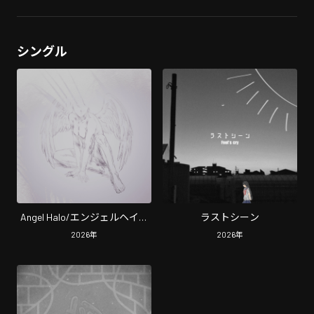
シングル
Angel Halo/エンジェルヘイロ
ラストシーン
ー
2026
年
2026
年