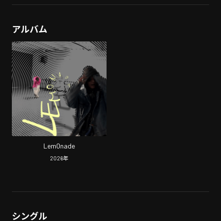
アルバム
Lem0nade
2026
年
シングル