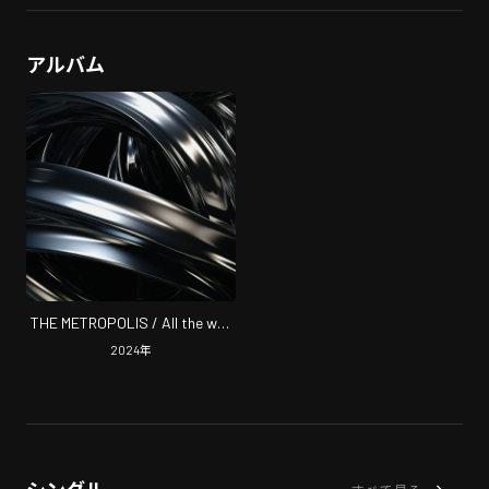
アルバム
THE METROPOLIS / All the way
to the end
2024
年