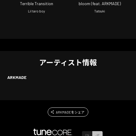
Terrible Transition
bloom (feat. ARKMADE)
Lil taro boy
Tatsuki
アーティスト情報
ARKMADE
ARKMADEをシェア
EN
JP