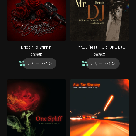
Drippin' & Winnin'
Mr.DJ (feat. FORTUNE D)
[Remix]
2026
年
2026
年
チャートイン
チャートイン