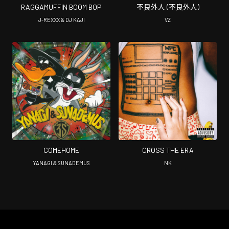
RAGGAMUFFIN BOOM BOP
不良外人 (不良外人)
J-REXXX & DJ KAJI
VZ
COMEHOME
CROSS THE ERA
YANAGI & SUNADEMUS
NK