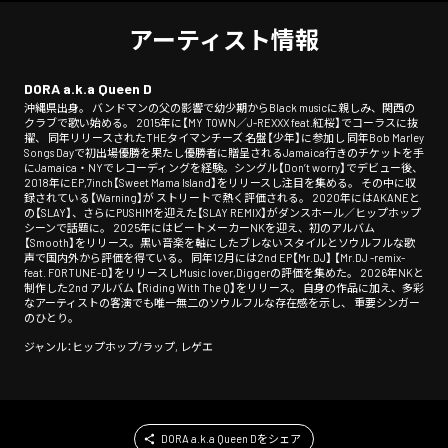
アーティスト情報
DORA a.k.a Queen D
沖縄県出身。 バンドマンの父の影響で幼少期からBlack musicに親しみ、関西の
クラブで歌い始める。 2015年に【MY TOWN／J-REXXX feat.紅桜】でコーラスに抜
擢、 同年リリースされたTHEタイマンチーズ 名盤【少年】に参加し 同年Bob Marley
Songs Dayで初出場優勝を果たし優勝者に贈呈されるJamaica行きのチケットを手
にJamaica・NYでレコーディングを経験。シングル【Don’t worry】でデビュー後、
2018年にEP,7inch【Sweet Mama Island】をリリースし注目を集める。 その中に収
録されている【Warning】が ストリートで熱く評価される。 2020年にはAKANEと
の【SLAY】、さらにPUSHIMを迎えた【SLAY REMIX】がダンスホール／ヒップホップ
シーンで話題に。 2025年にはビートメーカーNKを迎え、初のアルバム
【Smooth】をリリース。黒い音楽を軸にしたブレないスタイルとソウルフルな歌
声で国内外から評価を得ている。 同年12月には2nd EP【Mr.DJ】 【Mr.DJ -remix-
feat. FORTUNE-D】をリリースしMusic lover,Diggerの評価を集めた。 2026年NKと
制作した2nd アルバム 【Riding With The Q】をリリース。 自身の作品に加え、多彩
なアーティストの客演でも唯一無二のソウルフルな存在感を示し、 重要シンガー
のひとり。
ジャンル：ヒップホップ/ラップ, レゲエ
DORA a.k.a Queen Dをシェア