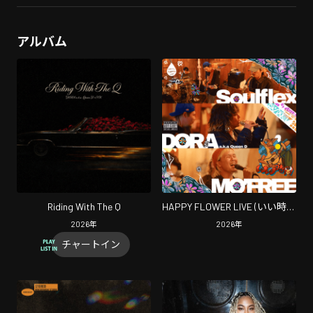
アルバム
Riding With The Q
HAPPY FLOWER LIVE (いい時間
LIVE)
2026
年
2026
年
チャートイン