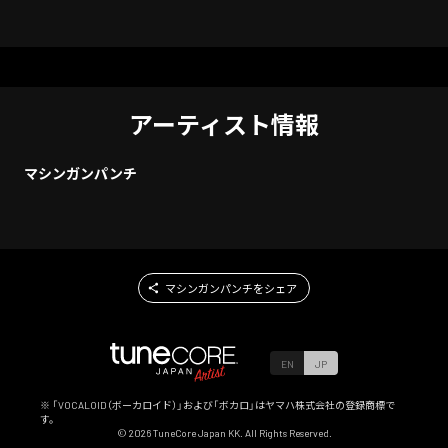
アーティスト情報
マシンガンパンチ
マシンガンパンチをシェア
EN
JP
※ 「VOCALOID（ボーカロイド）」および「ボカロ」はヤマハ株式会社の登録商標で
す。
©
2026
TuneCore Japan KK. All Rights Reserved.