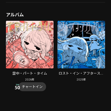
アルバム
空中・パート・タイム
ロスト・イン・アフタースク
ール
2026
年
2025
年
チャートイン