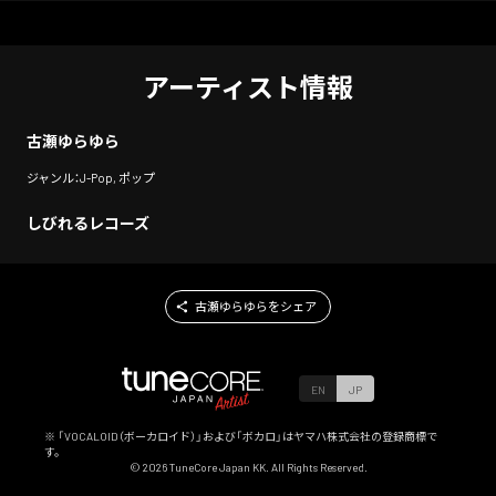
アーティスト情報
古瀬ゆらゆら
ジャンル：J-Pop, ポップ
しびれるレコーズ
古瀬ゆらゆらをシェア
EN
JP
※ 「VOCALOID（ボーカロイド）」および「ボカロ」はヤマハ株式会社の登録商標で
す。
©
2026
TuneCore Japan KK. All Rights Reserved.