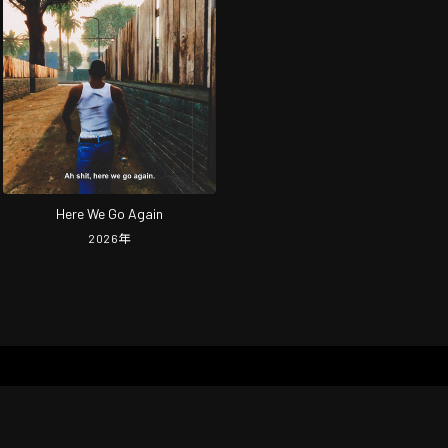
Here We Go Again
2026
年