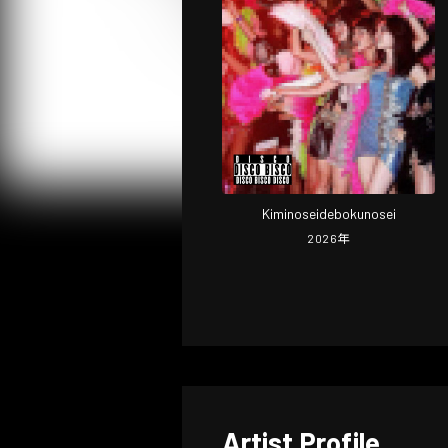
Kiminoseidebokunosei
2026
年
Artist Profile