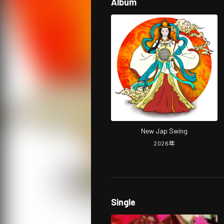
Album
New Jap Swing
2026
年
Single