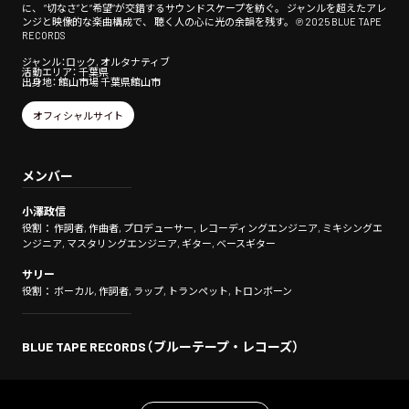
に、 “切なさ”と“希望”が交錯するサウンドスケープを紡ぐ。 ジャンルを超えたアレ
ンジと映像的な楽曲構成で、 聴く人の心に光の余韻を残す。 ℗ 2025 BLUE TAPE
RECORDS
ジャンル：ロック, オルタナティブ
活動エリア： 千葉県
出身地： 館山市場 千葉県館山市
オフィシャルサイト
メンバー
小澤政信
役割： 作詞者, 作曲者, プロデューサー, レコーディングエンジニア, ミキシングエ
ンジニア, マスタリングエンジニア, ギター, ベースギター
サリー
役割： ボーカル, 作詞者, ラップ, トランペット, トロンボーン
BLUE TAPE RECORDS（ブルーテープ・レコーズ）