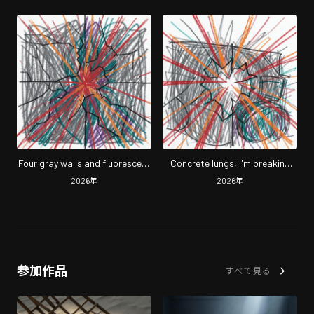
Four gray walls and fluorescent
Concrete lungs, I'm breaking
light
through
2026
年
2026
年
参加作品
すべて見る