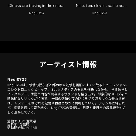
Clocks are ticking in the empty
Nine, ten, eleven, same as
limestone hall
before
Negi0723
Negi0723
アーティスト情報
Negi0723
Negi0723は、感情の揺らぎと都市の空気感を繊細にすくい取るミュージシャン。
エレクトロニックとポップ、オルタナティブの要素を横断しながら、 きらめきと
ノスタルジー、衝動と内省が共存するサウンドを描き出す。 印象的なメロディと
映像的なリリックが特徴で、 一瞬の感情や夜の断片を切り取るような楽曲世界
は、 リスナーそれぞれの記憶や物語と静かに共鳴していく。 ジャンルに縛られ
ず、感覚を信じて音を紡ぐ。 Negi0723の音楽は、日常と非日常の境界線をやさ
しく溶かしていく。
活動エリア： 滋賀県
出身地： 愛知県
活動開始年： 2025年