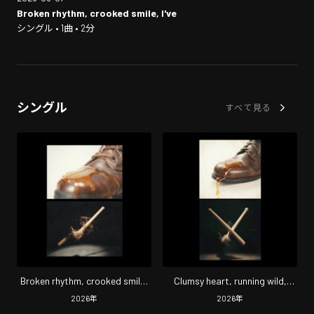
Broken rhythm, crooked smile, I've
シングル • 1曲 • 2分
シングル
すべて見る
Broken rhythm, crooked smile,
Clumsy heart, running wild,
I've
never
2026
年
2026
年