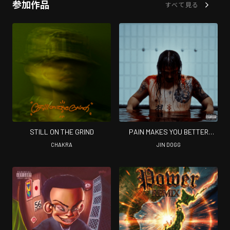
参加作品
すべて見る
STILL ON THE GRIND
PAIN MAKES YOU BETTER
(Complete ver)
CHAKRA
JIN DOGG