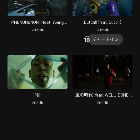
PHENOMENON!! (feat. Young
Dutch!! (feat. Dutch)
Coco)
2022
年
2022
年
チャートイン
1秒
風の時代 (feat. WELL-DONE,
ILLNANDES, S-kaine & DJ
2021
年
2021
年
BULLSET)