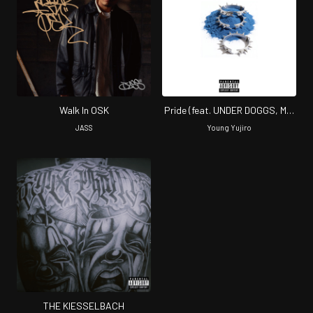
Walk In OSK
Pride (feat. UNDER DOGGS, MIJ
Kidd & STICKY BUDS) [Remix]
JASS
Young Yujiro
THE KIESSELBACH