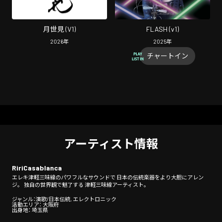
月世見 (V1)
FLASH (v1)
2026
年
2025
年
チャートイン
アーティスト情報
RiriCasablanca
エレキ津軽三味線のパワフルなサウンドで 日本の伝統楽器をより大胆にアレン
ジ。 独自の世界観で魅了する 津軽三味線アーティスト。
ジャンル：演歌/日本伝統, エレクトロニック
活動エリア： 大阪府
出身地： 埼玉県