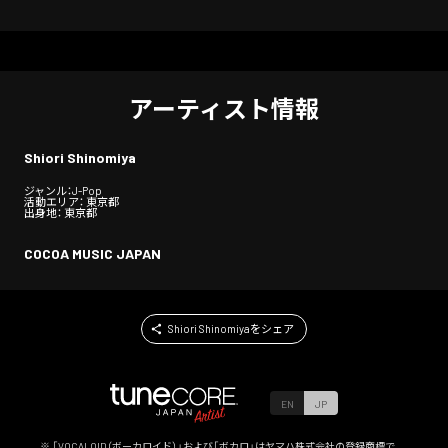
アーティスト情報
Shiori Shinomiya
ジャンル：J-Pop
活動エリア： 東京都
出身地： 東京都
COCOA MUSIC JAPAN
Shiori Shinomiyaをシェア
EN
JP
※ 「VOCALOID（ボーカロイド）」および「ボカロ」はヤマハ株式会社の登録商標で