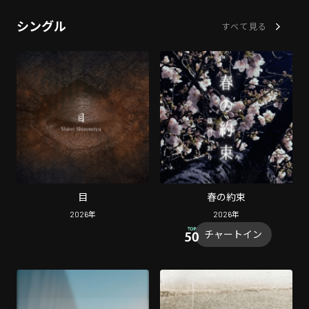
シングル
すべて見る
目
春の約束
2026
年
2026
年
チャートイン