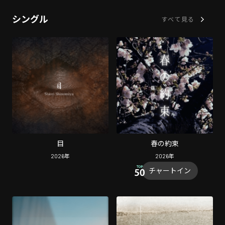
シングル
すべて見る
目
春の約束
2026
年
2026
年
チャートイン