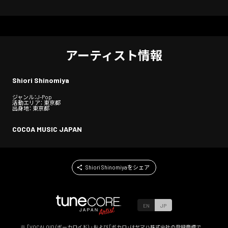
アーティスト情報
Shiori Shinomiya
ジャンル：J-Pop
活動エリア： 東京都
出身地： 東京都
COCOA MUSIC JAPAN
Shiori Shinomiyaをシェア
EN
JP
※ 「VOCALOID（ボーカロイド）」および「ボカロ」はヤマハ株式会社の登録商標で