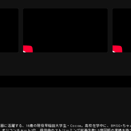
に活躍する、18歳の現役早稲田大学生・Cocoa。高校在学中に、BMSG×ちゃ
選出。オリコンチャート1位、提供曲のストリーミング総再生数1.5億回超の実績を持つ