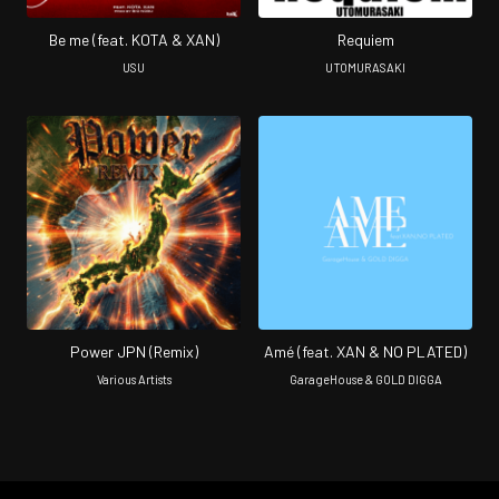
Be me (feat. KOTA & XAN)
Requiem
USU
UTOMURASAKI
Power JPN (Remix)
Amé (feat. XAN & NO PLATED)
Various Artists
GarageHouse & GOLD DIGGA