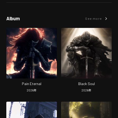
Album
See more
Pain Eternal
Black Soul
2026
年
2026
年